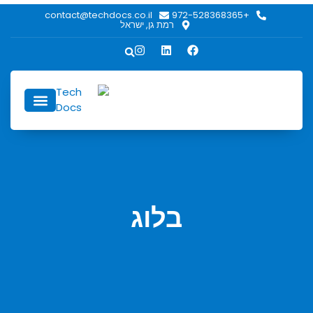
contact@techdocs.co.il
+972-528368365
רמת גן, ישראל
כתיבה טכנית
כתיבה טכנית לחברות ולמפע
אודות hDocs
בלוג