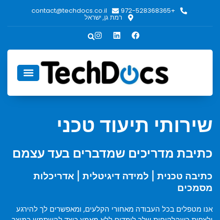
contact@techdocs.co.il
+972-528368365
רמת גן, ישראל
אודות TechDocs
שירותי תיעוד טכני
כתיבת מדריכים שמדברים בעד עצמם
כתיבה טכנית | למידה דיגיטלית | אדריכלות
מסמכים
אנו מטפלים בכל העבודה מאחורי הקלעים, ומאפשרים לך להירגע
ולצפות כשהלקוחות שלך לומדים ללא מאמץ כיצד להשתמש במוצר