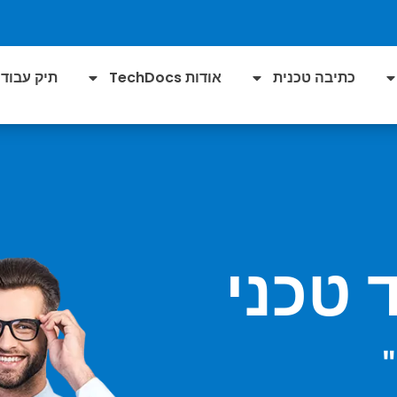
כתיבה טכנית
אודות TechDocs
תיק עבודו
 טכני
"