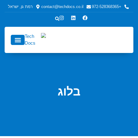
+972-528368365
contact@techdocs.co.il
רמת גן, ישראל
כתיבה טכנית
כתיבה טכנית לחברות ולמפע
אודות echDocs
בלוג