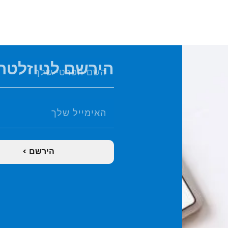
הירשם לניוזלטר 
הירשם >