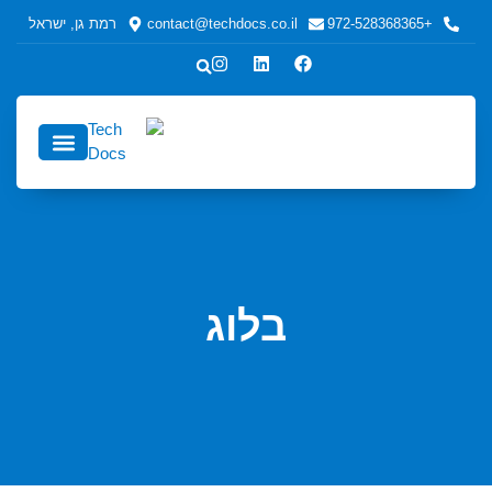
+972-528368365
contact@techdocs.co.il
רמת גן, ישראל
כתיבה טכנית
כתיבה טכנית לחברות ולמפע
אודות echDocs
בלוג