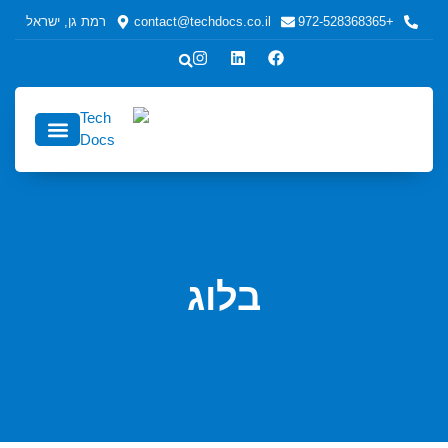
+972-528368365
contact@techdocs.co.il
רמת גן, ישראל
כתיבה טכנית
כתיבה טכנית לחברות ולמפע
אודות echDocs
בלוג