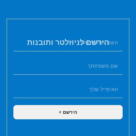
הירשם לניוזלטר ותובנות
הירשם >