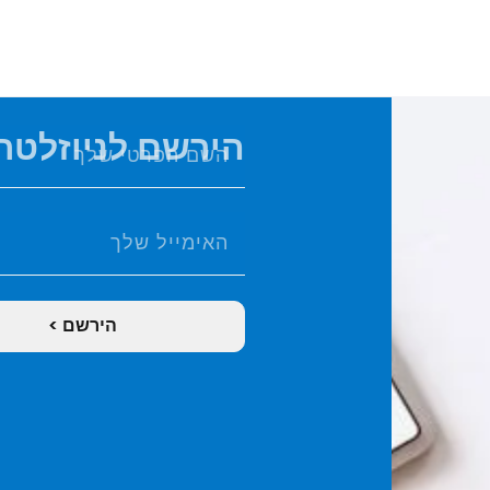
הירשם לניוזלטר 
הירשם >