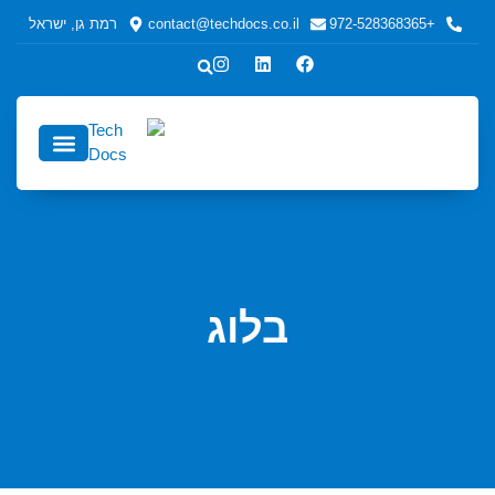
+972-528368365
contact@techdocs.co.il
רמת גן, ישראל
כתיבה טכנית
כתיבה טכנית לחברות ולמפע
אודות echDocs
בלוג