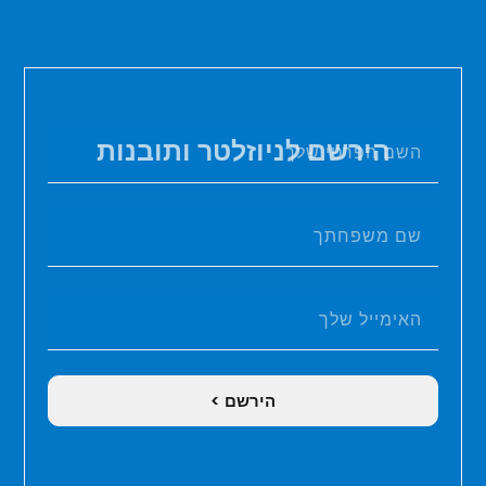
הירשם לניוזלטר ותובנות
הירשם >