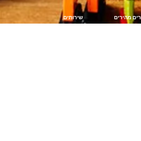
ים מהירים
שירותים
כתיבה טכנית
ים
כתיבה שיווקית
בודות
שירותי ערך מוסף
 קשר
© 2024
TechDocs
. כל הזכויות שמורות.
English
(
אנגלית
)
עברית