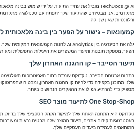
TechDocs @ AI מוביל את עתיד התיעוד. על ידי שימוש בבינה מלאכ
מתקדמים, אנו מבטיחים שהתיעוד שלך יתפתח עם טכנולוגיה מתקדמת,
ורלוונטיות שאין שני לה.
קמעונאות – גישור על הפער בין בינה מלאכותית לח
גלה את הסינרגיה בין AI Analytics לחנות הקמעונאית ה
הפער, מספקת תובנות ותיעוד המשפרים את היעילות התפעולית ומעורב
תיעוד הסייבר – קו ההגנה האחרון שלך
בתחום אבטחת הסייבר, טקדוקס עומדת בתור האפוטרופוס האולטימטיב
שלנו מתוכנן בקפידה כדי להיות קו ההגנה האחרון, ומבטיח שהפרוטוקו
מספיק כדי להרתיע אפילו את ההאקרים הנחושים ביותר.
One Stop-Shop לתיעוד מוצר SEO
טקדוקס היא התחנה האחת שלך למיקוד הקהל הספציפי שלך בדיוק. תו
באסטרטגיות קידום אתרים, תיעוד המוצר שלנו מבטיח נראות ומעורבות
המותאמים לעמידה ביעדים העסקיים שלך.