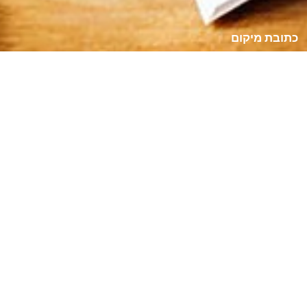
כתובת מיקום
רמת גן, ישראל
+972-528368365
+972-528368365
contact@techdocs.co.il
מדיניות הפרטיות
תנאים והגבלות