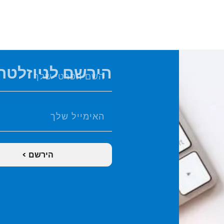
הירשם לניוזלטר 
הירשם >